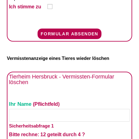
Ich stimme zu
Vermisstenanzeige eines Tieres wieder löschen
Tierheim Hersbruck - Vermissten-Formular
löschen
Bitte lasse dieses Feld leer.
Ihr Name
(Pflichtfeld)
Bitte lasse dieses Feld leer.
Sicherheitsabfrage 1
Bitte rechne:
12 geteilt durch 4 ?